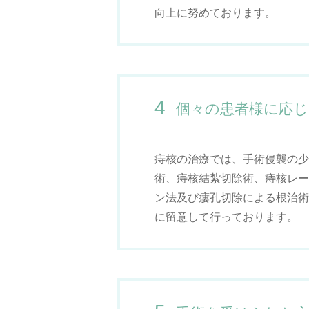
向上に努めております。
4
個々の患者様に応じ
痔核の治療では、手術侵襲の少
術、痔核結紮切除術、痔核レー
ン法及び瘻孔切除による根治術
に留意して行っております。