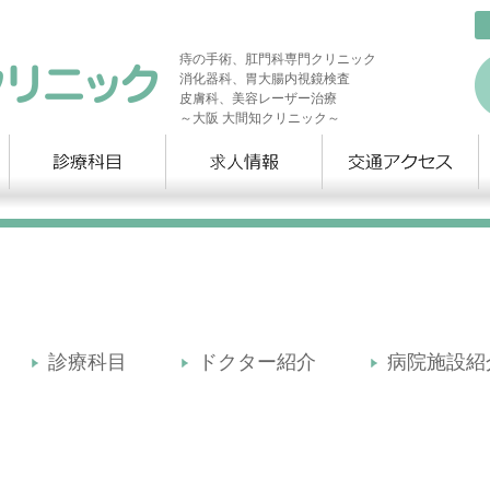
痔の手術、肛門科専門クリニック
消化器科、胃大腸内視鏡検査
皮膚科、美容レーザー治療
～大阪 大間知クリニック～
診療科目
ドクター紹介
病院施設紹