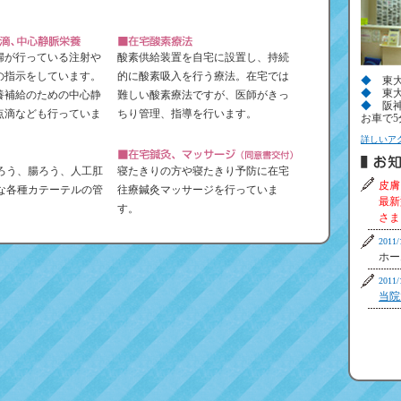
婦が行っている注射や
酸素供給装置を自宅に設置し、持続
の指示をしています。
的に酸素吸入を行う療法。在宅では
◆
東大
◆
東大
養補給のための中心静
難しい酸素療法ですが、医師がきっ
◆
阪神
点滴なども行っていま
ちり管理、指導を行います。
お車で5
詳しいア
ろう、腸ろう、人工肛
寝たきりの方や寝たきり予防に在宅
皮膚
な各種カテーテルの管
往療鍼灸マッサージを行っていま
最新
す。
さま
201
ホー
201
当院