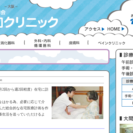
ク ～大阪～
月2回から週2回程度）在宅に訪
をはかる為、必要に応じて介
んだ総合的な在宅医療計画を作
養生活を送っていただけるよ