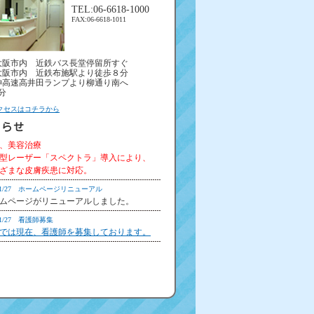
TEL:06-6618-1000
FAX:06-6618-1011
阪市内 近鉄バス長堂停留所すぐ
阪市内 近鉄布施駅より徒歩８分
高速高井田ランプより柳通り南へ
分
クセスはコチラから
、美容治療
型レーザー「スペクトラ」導入により、
ざまな皮膚疾患に対応。
1/1/27 ホームページリニューアル
ムページがリニューアルしました。
1/1/27 看護師募集
では現在、看護師を募集しております。