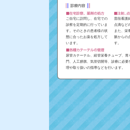
ご自宅に訪問し、在宅での
普段看護
診察を定期的に行っていま
点滴など
す。そのときの患者様の状
また、栄
態に合ったお薬を処方して
脈からの
います。
す。
尿管カテーテル、経管栄養チューブ、胃
門、人工膀胱、気管切開等、診療に必要
理や取り扱いの指導などを行います。